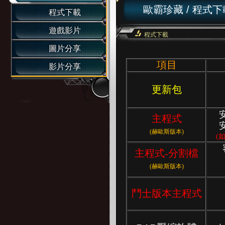
歐霸珍藏
/
程式下
程式下載
遊戲影片
程式下載
圖片分享
項目
影片分享
更新包
主程式
(赫歐斯版本)
(
主程式-分割檔
(赫歐斯版本)
鬥士版本主程式