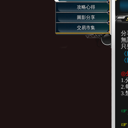
攻略心得
圖影分享
交易市集
分
無
只
《
《
◎
1
2
3
☞
☞