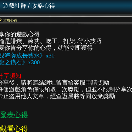
遊戲社群
/
攻略心得
攻略心得
享你的遊戲心得
論是賺錢、練功、吃王、打架..等小技巧
要你肯分享你的心得，就能立即獲得
殷海薩成長藥水》x30
龍之鑽石》x300
分享須知
.分享後，請將連結網址留言給客服申請獎勵
.每個遊戲角色僅限領取一次獎勵，但並不限制分享
.禁止盜用他人文章，經查證屬將等同放棄獎勵
發表心得
觀看心得