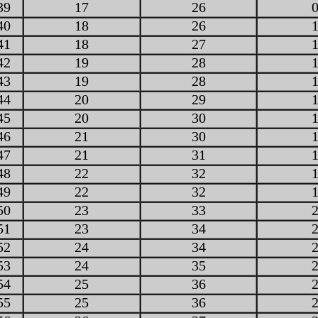
39
17
26
40
18
26
41
18
27
42
19
28
43
19
28
44
20
29
45
20
30
46
21
30
47
21
31
48
22
32
49
22
32
50
23
33
51
23
34
52
24
34
53
24
35
54
25
36
55
25
36