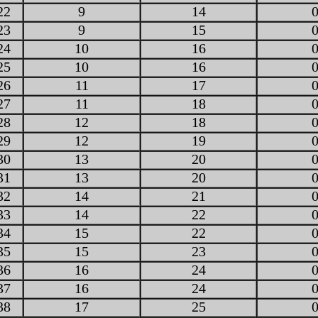
22
9
14
23
9
15
24
10
16
25
10
16
26
11
17
27
11
18
28
12
18
29
12
19
30
13
20
31
13
20
32
14
21
33
14
22
34
15
22
35
15
23
36
16
24
37
16
24
38
17
25