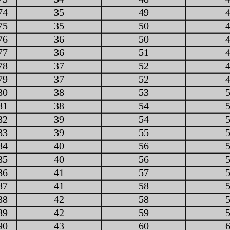
74
35
49
75
35
50
76
36
50
77
36
51
78
37
52
79
37
52
80
38
53
81
38
54
82
39
54
83
39
55
84
40
56
85
40
56
86
41
57
87
41
58
88
42
58
89
42
59
90
43
60