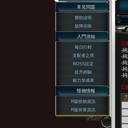
常見問題
贊助說明
故障排除
入門須知
◎
每日行程
-
支配者之塔
-
-
BOSS設定
-
提升經驗
-
能力加成表
◎
怪物情報
R版怪物資訊
R版掉落資訊