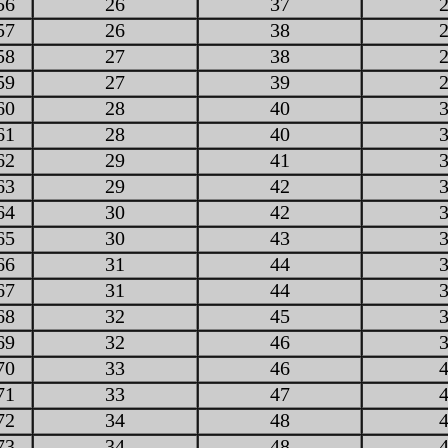
56
26
37
57
26
38
58
27
38
59
27
39
60
28
40
61
28
40
62
29
41
63
29
42
64
30
42
65
30
43
66
31
44
67
31
44
68
32
45
69
32
46
70
33
46
71
33
47
72
34
48
73
34
48