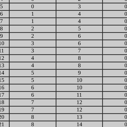
5
0
3
6
1
4
7
1
4
8
2
5
9
2
6
10
3
6
11
3
7
12
4
8
13
4
8
14
5
9
15
5
10
16
6
10
17
6
11
18
7
12
19
7
12
20
8
13
21
8
14