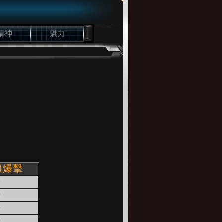
精神
魅力
離爆擊
0
0
0
0