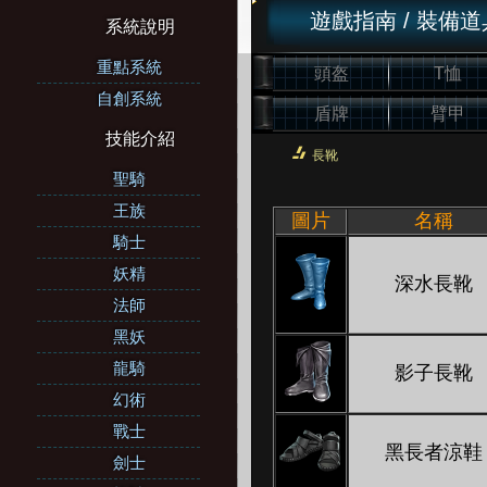
遊戲指南
/
裝備道
系統說明
重點系統
頭盔
T恤
自創系統
盾牌
臂甲
技能介紹
長靴
聖騎
王族
圖片
名稱
騎士
妖精
深水長靴
法師
黑妖
龍騎
影子長靴
幻術
戰士
黑長者涼鞋
劍士