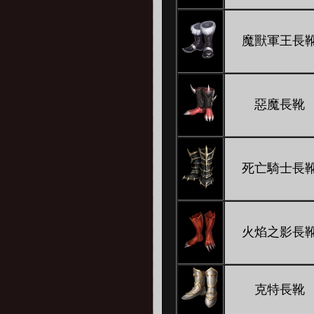
魔獸軍王長
惡魔長靴
死亡騎士長
火焰之影長
克特長靴