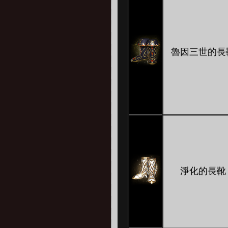
魯因三世的長
淨化的長靴