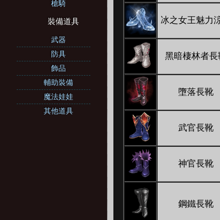
槍騎
冰之女王魅力
裝備道具
武器
防具
黑暗棲林者長
飾品
輔助裝備
墮落長靴
魔法娃娃
其他道具
武官長靴
神官長靴
鋼鐵長靴