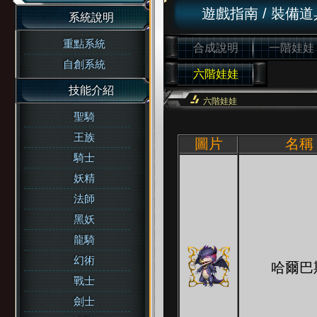
遊戲指南
/
裝備道
系統說明
重點系統
合成說明
一階娃娃
自創系統
六階娃娃
技能介紹
六階娃娃
聖騎
王族
圖片
名稱
騎士
妖精
法師
黑妖
龍騎
幻術
哈爾巴
戰士
劍士